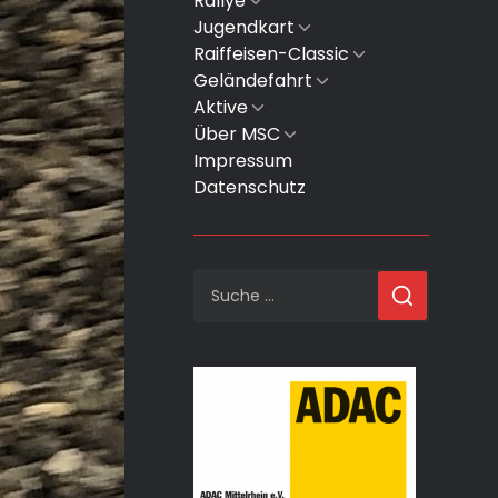
Rallye
Untermenü
anzeigen
Jugendkart
Untermenü
anzeigen
Raiffeisen-Classic
Untermenü
anzeigen
Geländefahrt
Untermenü
anzeigen
Aktive
Untermenü
anzeigen
Über MSC
Untermenü
anzeigen
Impressum
Datenschutz
Suche
nach: