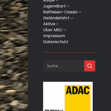
Rallye
Untermenü
anzeigen
Jugendkart
Untermenü
anzeigen
Raiffeisen-Classic
Untermenü
anzeigen
Geländefahrt
Untermenü
anzeigen
Aktive
Untermenü
anzeigen
Über MSC
Untermenü
anzeigen
Impressum
Datenschutz
Suche
nach: