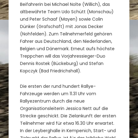
Beifahrerin bei Michael Nolte (Willich), das
altbewährte Team Udo Schütt (Monschau)
und Peter Schaaf (Mayen) sowie Colin
Dünker (Grafschaft) mit Jonas Decker
(Nohfelden). Zum Teilnehmerfeld gehören
Fahrer aus Deutschland, den Niederlanden,
Belgien und Dänemark. Erneut aufs höchste
Treppchen will das Vorjahressieger-Duo
Dennis Rostek (Bückeburg) und Stefan
Kopczyk (Bad Friedrichshall).
Die ersten der rund hundert Rallye-
Fahrzeuge werden um 11.31 Uhr vom
Rallyezentrum durch die neue
Organisationsleiterin Jessica Nett auf die
Strecke geschickt. Die Zielankunft der ersten
Teilnehmer wird für etwa 16.30 Uhr erwartet.
In der Leyberghalle in Kempenich, Start- und
Zielpunkt der Rallye, ist für das leibliche Wohl